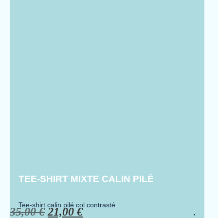
TEE-SHIRT MIXTE CALIN PILÉ
Tee-shirt calin pilé col contrasté
35,00
€
21,00
€