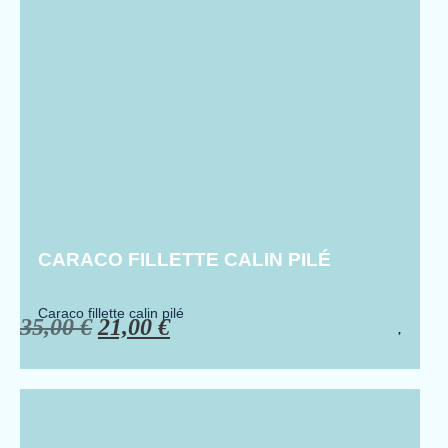
CARACO FILLETTE CALIN PILÉ
Caraco fillette calin pilé
35,00
€
21,00
€