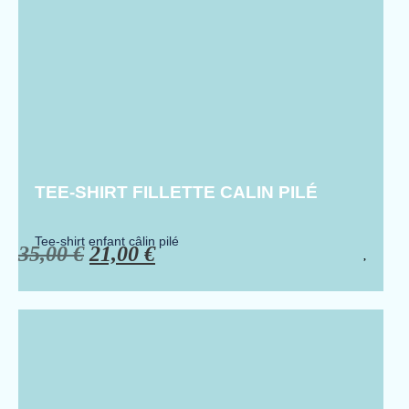
TEE-SHIRT FILLETTE CALIN PILÉ
Tee-shirt enfant câlin pilé
35,00
€
21,00
€