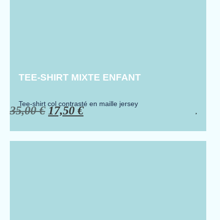
TEE-SHIRT MIXTE ENFANT
Tee-shirt col contrasté en maille jersey
35,00
€
17,50
€