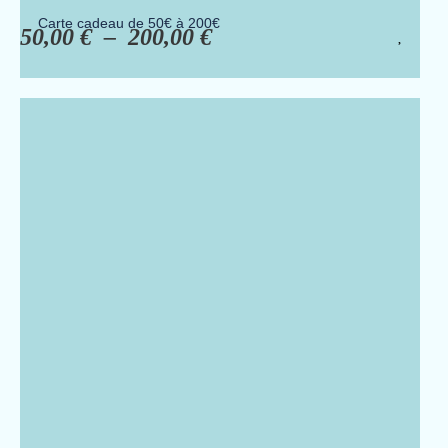
Carte cadeau de 50€ à 200€
50,00
€
–
200,00
€