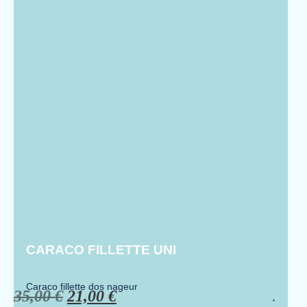
CARACO FILLETTE UNI
Caraco fillette dos nageur
35,00
€
21,00
€