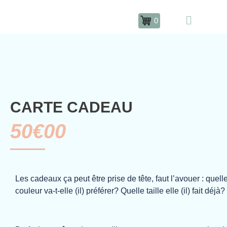
0
E-SHOP
LA MARQUE
NOS POP UP STORES
CARTE CADEAU
50€00
Les cadeaux ça peut être prise de tête, faut l’avouer : quell
couleur va-t-elle (il) préférer? Quelle taille elle (il) fait déjà?