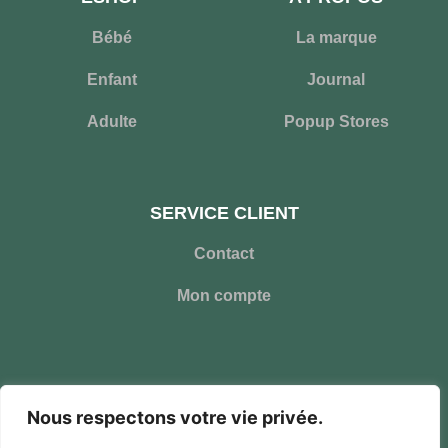
Bébé
La marque
Enfant
Journal
Adulte
Popup Stores
SERVICE CLIENT
Contact
Mon compte
Nous respectons votre vie privée.
Ce site a été financé à l’aide du FEDER (REACT-UE) dans le cadre de la réponse de
l’Union européenne à la pandémie COVID-19. L’Europe s’engage à la Réunion.