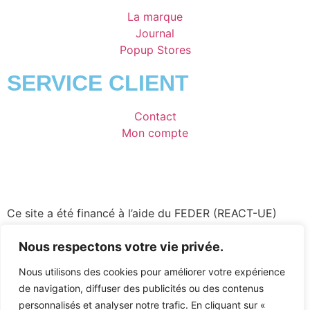
La marque
Journal
Popup Stores
SERVICE CLIENT
Contact
Mon compte
Ce site a été financé à l’aide du FEDER (REACT-UE)
dans le cadre de la réponse de l’Union européenne à la
Nous respectons votre vie privée.
pandémie COVID-19. L’Europe s’engage à la Réunion.
Nous utilisons des cookies pour améliorer votre expérience
Conditions générales de vente
|
Politique de
de navigation, diffuser des publicités ou des contenus
confidentialité
|
Mentions légales
personnalisés et analyser notre trafic. En cliquant sur «