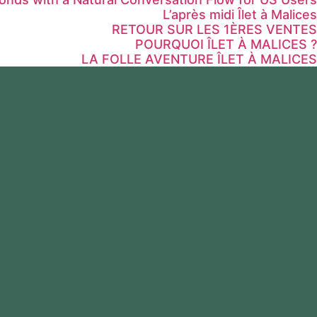
L’après midi Îlet à Malices
RETOUR SUR LES 1ÈRES VENTES
POURQUOI ÎLET À MALICES ?
LA FOLLE AVENTURE ÎLET À MALICES