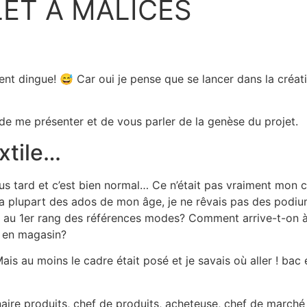
LET À MALICES
ment dingue! 😅 Car oui je pense que se lancer dans la créa
 de me présenter et de vous parler de la genèse du projet.
xtile…
s tard et c’est bien normal… Ce n’était pas vraiment mon cas
a plupart des ados de mon âge, je ne rêvais pas des podiums,
 au 1er rang des références modes? Comment arrive-t-on à 
 en magasin?
 Mais au moins le cadre était posé et je savais où aller ! b
aire produits, chef de produits, acheteuse, chef de marché 